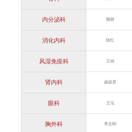
内分泌科
魏丽
消化内科
陆红
风湿免疫科
王娟
肾内科
戚超君
眼科
王泓
胸外科
李志刚