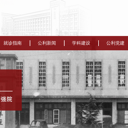
就诊指南
公利新闻
学科建设
公利党建
门诊信息
资讯速递
特色学科
党建资讯
来院交通
公利院报
科学研究
原创视频
报告查询
教学培训
时政学习
出入院流程
GCP专栏
满意度问卷
上海市重点实验室
检查提示
研究生教育
导师管理