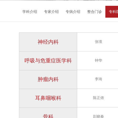
学科介绍
专家介绍
专病介绍
整合门诊
专科
神经内科
张瑛
呼吸与危重症医学科
钟华
肿瘤内科
李琦
耳鼻咽喉科
陈正侬
骨科
彭晓春